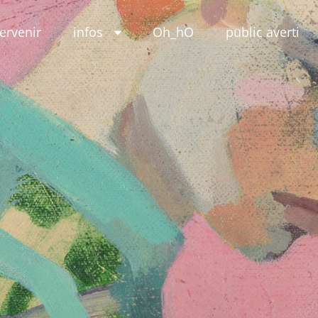
tervenir
infos
Oh_hO
public averti
eur
e(s)