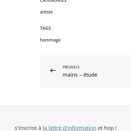
CATEGORIES
artiste
TAGS
hommage
Navigation
Previous
PREVIOUS
mains – étude
Post
de
l’article
s'inscrire à
la lettre d'information
et hop !