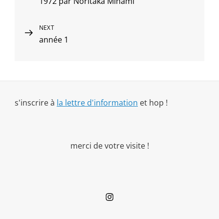
1972 par Noritaka Minami
Post
de
l’article
Next
NEXT
année 1
Post
s'inscrire à
la lettre d'information
et hop !
merci de votre visite !
Instagram