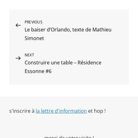
Navigation
Previous
PREVIOUS
Le baiser d’Orlando, texte de Mathieu
Post
de
Simonet
l’article
Next
NEXT
Construire une table – Résidence
Post
Essonne #6
s'inscrire à
la lettre d'information
et hop !