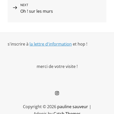
Next
NEXT
Oh ! sur les murs
Post
s'inscrire à
la lettre d'information
et hop !
merci de votre visite !
Instagram
Copyright © 2026
pauline sauveur
|
Adonis by
Catch Themes