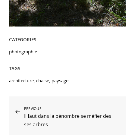
CATEGORIES
photographie
TAGS
architecture
,
chaise
,
paysage
Navigation
Previous
PREVIOUS
Il faut dans la pénombre se méfier des
Post
de
ses arbres
l’article