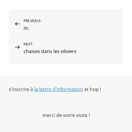
Navigation
Previous
PREVIOUS
m.
Post
de
l’article
Next
NEXT
chaises dans les oliviers
Post
s'inscrire à
la lettre d'information
et hop !
merci de votre visite !