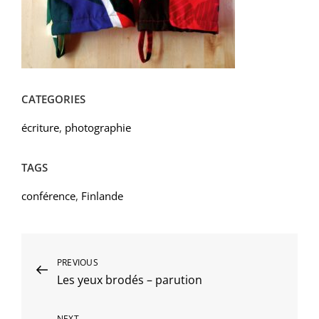
CATEGORIES
écriture
,
photographie
TAGS
conférence
,
Finlande
Navigation
Previous
PREVIOUS
Les yeux brodés – parution
Post
de
l’article
NEXT