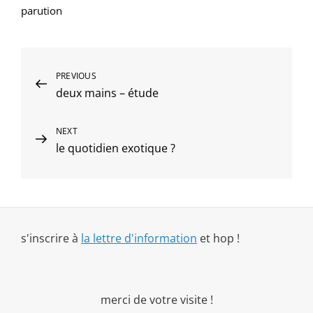
parution
Navigation
Previous
PREVIOUS
deux mains – étude
Post
de
l’article
Next
NEXT
le quotidien exotique ?
Post
s'inscrire à
la lettre d'information
et hop !
merci de votre visite !