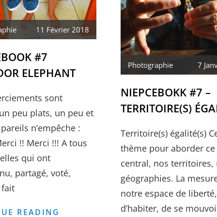
aphie
11 Février 2018
EBOOK #7
Photographie
7 Jan
DOR ELEPHANT
NIEPCEBOKK #7 –
rciements sont
TERRITOIRE(S) ÉGAL
un peu plats, un peu et
 pareils n’empêche :
Territoire(s) égalité(s) 
erci !! Merci !!! A tous
thème pour aborder ce 
elles qui ont
central, nos territoires,
nu, partagé, voté,
géographies. La mesur
fait
notre espace de liberté,
d’habiter, de se mouvoi
NIEPCEBOOK
UE READING