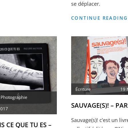
se déplacer.
#7
CORRIDOR
CONTINUE READING
ELEPHANT
Écriture
19 
,
Photographie
SAUVAGE(S)! – PA
2017
Sauvage(s)! c’est un livr
S CE QUE TU ES –