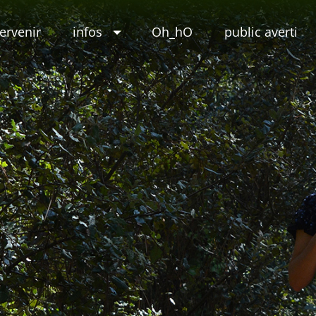
tervenir
infos
Oh_hO
public averti
eur
e(s)