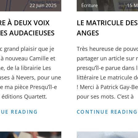
22 Juin 2025
Écriture
15 M
E À DEUX VOIX
LE MATRICULE DES
LES AUDACIEUSES
ANGES
c grand plaisir que je
Très heureuse de pouvo
 à nouveau Camille et
partager un article sur
 de la librairie Les
presqu’îl-e parue dans 
ses à Nevers, pour une
littéraire Le matricule 
de ma pièce Presqu’îl-e
! Merci à Patrick Gay-Bel
 éditions Quartett.
pour ses mots. C’est à
LECTURE
UE READING
CONTINUE READING
À
DEUX
VOIX