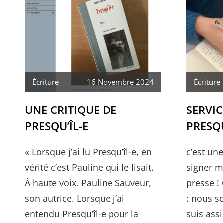
Écriture
16 Novembre 2024
Écriture
UNE CRITIQUE DE
SERVIC
PRESQU’ÎL-E
PRESQU
« Lorsque j’ai lu Presqu’îl-e, en
c’est un
vérité c’est Pauline qui le lisait.
signer m
À haute voix. Pauline Sauveur,
presse ! 
son autrice. Lorsque j’ai
: nous s
entendu Presqu’îl-e pour la
suis ass