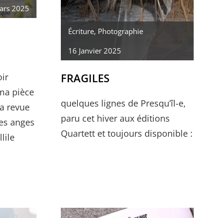
ars 2025
Écriture
,
Photographie
16 Janvier 2025
FRAGILES
ir
 ma pièce
quelques lignes de Presqu’îl-e,
la revue
paru cet hiver aux éditions
des anges
Quartett et toujours disponible :
lile
LE
MATRICULE
DES
ANGES