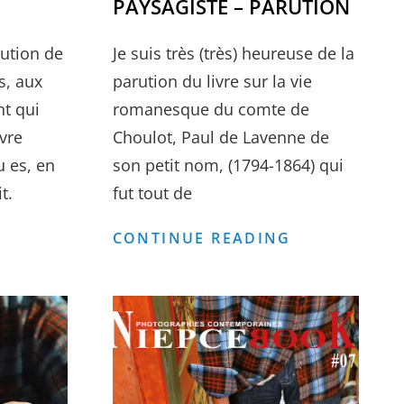
PAYSAGISTE – PARUTION
rution de
Je suis très (très) heureuse de la
s, aux
parution du livre sur la vie
nt qui
romanesque du comte de
ivre
Choulot, Paul de Lavenne de
u es, en
son petit nom, (1794-1864) qui
t.
fut tout de
LES
COMTE
CONTINUE READING
YEUX
DE
BRODÉS
CHOULOT,
–
PAYSAGISTE
PARUTION
–
PARUTION