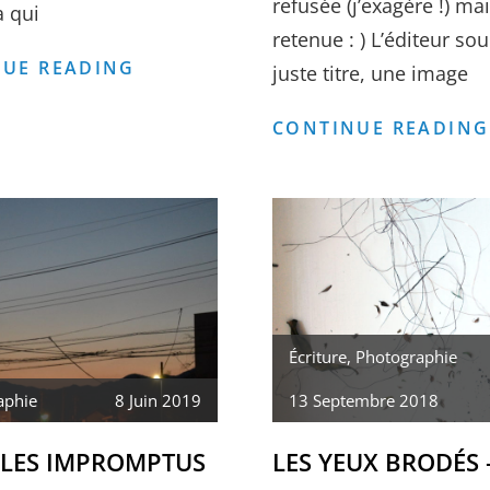
refusée (j’exagère !) ma
 qui
retenue : ) L’éditeur sou
SERVICE
UE READING
juste titre, une image
PRESSE
CONTINUE READING
PRESQU’ÎL-
E
Écriture
,
Photographie
aphie
8 Juin 2019
13 Septembre 2018
 LES IMPROMPTUS
LES YEUX BRODÉS 