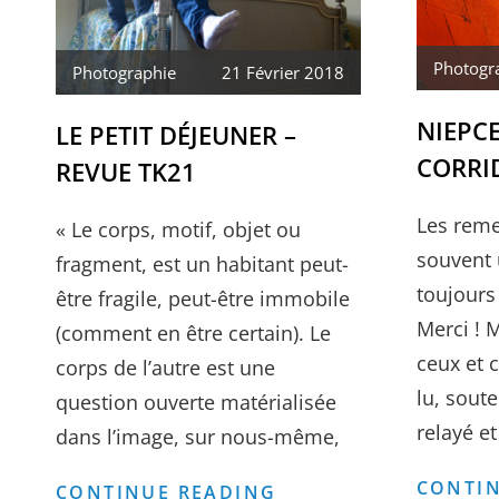
Photogr
Photographie
21 Février 2018
NIEPC
LE PETIT DÉJEUNER –
CORRI
REVUE TK21
Les reme
« Le corps, motif, objet ou
souvent 
fragment, est un habitant peut-
toujours
être fragile, peut-être immobile
Merci ! M
(comment en être certain). Le
ceux et c
corps de l’autre est une
lu, soute
question ouverte matérialisée
relayé et 
dans l’image, sur nous-même,
CONTIN
LE
CONTINUE READING