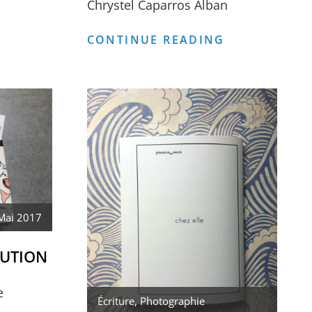
Chrystel Caparros Alban
COUVERTUR
CONTINUE READING
NIEPCEBOKK
DE
#7
LA
–
REVUE
TERRITOIRE(S)
PHOTO
ÉGALITÉ(S)
–
NIEPCEBOO
#
7
Mai 2017
RUTION
e
Écriture
,
Photographie