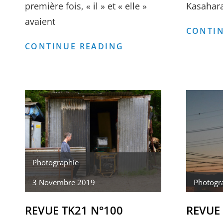
première fois, « il » et « elle »
Kasahara
avaient
CONTIN
UNE
CONTINUE READING
CRITIQUE
DE
PRESQU’ÎL-
E
Photographie
3 Novembre 2019
Photogr
REVUE TK21 N°100
REVUE