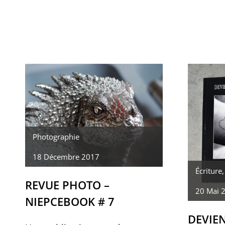
PETIT
DÉJEUNER
–
REVUE
TK21
Photographie
18 Décembre 2017
Écriture
REVUE PHOTO –
20 Mai 
NIEPCEBOOK # 7
DEVIEN