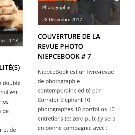
Photographie
28 Décembre 2017
COUVERTURE DE LA
vier 2018
REVUE PHOTO –
NIEPCEBOOK # 7
ITÉ(S)
NiepceBook est un livre-revue
de photographie
Ce double
contemporaine édité par
qui est
Corridor Elephant 10
 nos
photographes 10 portfolios 10
e de
entretiens (et zéro pub) J’y serai
en bonne compagnie avec :
r et de