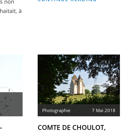
is non
EN
haitait, à
COURS
REFUSÉE
:
)
Photographie
7 Mai 2018
–
COMTE DE CHOULOT,