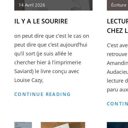
14 Avril 2026
Écriture
IL Y A LE SOURIRE
LECTUR
CHEZ 
on peut dire que c’est le cas on
peut dire que c’est aujourd’hui
C’est ave
qu’il sort (je suis allée le
retrouve
chercher hier à l’imprimerie
Amandine,
Saviard) le livre conçu avec
Audacieu
Louise Cazy,
lecture 
paru aux
IL
CONTINUE READING
Y
CONTIN
A
LE
SOURIRE