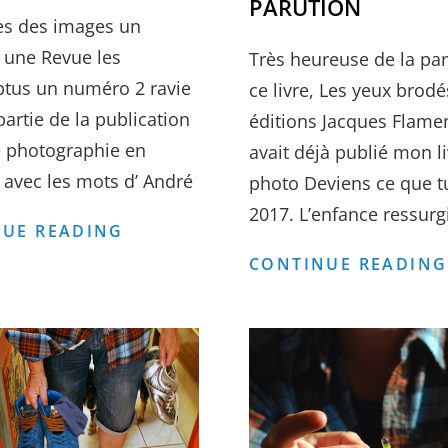
PARUTION
es des images un
 une Revue les
Très heureuse de la pa
tus un numéro 2 ravie
ce livre, Les yeux brodé
partie de la publication
éditions Jacques Flame
 photographie en
avait déjà publié mon l
 avec les mots d’ André
photo Deviens ce que t
2017. L’enfance ressurgi
REVUE
UE READING
LES
CONTINUE READING
IMPROMPTUS