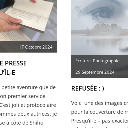
CHEZ
LES
AUDACIEUSES
17 Octobre 2024
Écriture
,
Photographie
E PRESSE
’ÎL-E
29 Septembre 2024
REFUSÉE : )
e petite aventure que de
on premier service
Voici une des images c
C’est joli et protocolaire
pour la couverture de 
ommes deux autrices, je
Presqu’îl-e – pas exact
ise à côté de Shiho