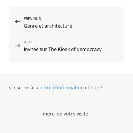
Navigation
Previous
PREVIOUS
Genre et architecture
Post
de
l’article
Next
NEXT
Invitée sur The Kiosk of democracy
Post
s'inscrire à
la lettre d'information
et hop !
merci de votre visite !