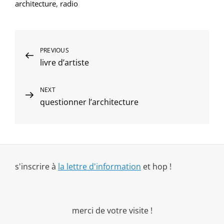
architecture
,
radio
Navigation
Previous
PREVIOUS
livre d’artiste
Post
de
l’article
Next
NEXT
questionner l’architecture
Post
s'inscrire à
la lettre d'information
et hop !
merci de votre visite !