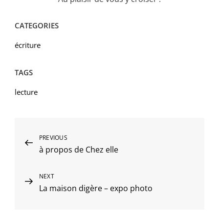
CATEGORIES
écriture
TAGS
lecture
Navigation
Previous
PREVIOUS
à propos de Chez elle
Post
de
l’article
Next
NEXT
La maison digère – expo photo
Post