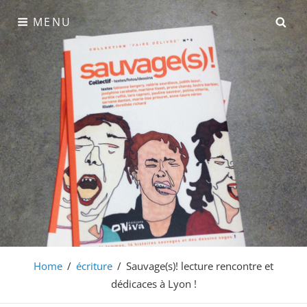
Skip
SE
MENU
to
content
pauline sauveur
questionner les liens entre corps et espace(s)
Home
/
écriture
/
Sauvage(s)! lecture rencontre et
dédicaces à Lyon !