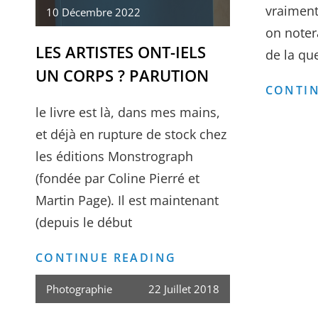
vraiment
10 Décembre 2022
on notera
LES ARTISTES ONT-IELS
de la qu
UN CORPS ? PARUTION
CONTIN
le livre est là, dans mes mains,
et déjà en rupture de stock chez
les éditions Monstrograph
(fondée par Coline Pierré et
Martin Page). Il est maintenant
(depuis le début
LES
CONTINUE READING
ARTISTES
Photographie
22 Juillet 2018
ONT-
IELS