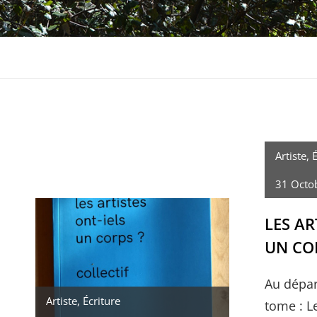
Artiste
,
É
31 Octo
LES AR
UN CO
Au dépar
Artiste
,
Écriture
tome : Le