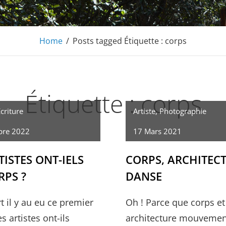
Home
/
Posts tagged
Étiquette :
corps
Étiquette :
corps
criture
Artiste
,
Photographie
bre 2022
17 Mars 2021
TISTES ONT-IELS
CORPS, ARCHITECT
RPS ?
DANSE
t il y au eu ce premier
Oh ! Parce que corps et
s artistes ont-ils
architecture mouvemen