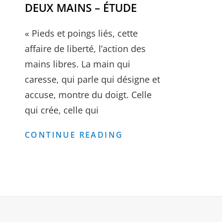
DEUX MAINS – ÉTUDE
UN
CORPS
« Pieds et poings liés, cette
?
affaire de liberté, l’action des
PARUTION
mains libres. La main qui
caresse, qui parle qui désigne et
accuse, montre du doigt. Celle
qui crée, celle qui
DEUX
CONTINUE READING
MAINS
–
ÉTUDE