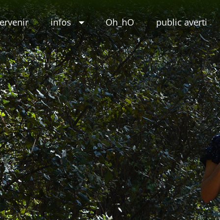
tervenir
infos
Oh_hO
public averti
eur
e(s)