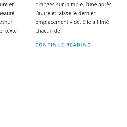
ture et
oranges sur la table, l’une après
beauté
l’autre et laisse le dernier
Arthur
emplacement vide. Elle a filmé
e, texte
chacun de
CORPS,
CORPS
CONTINUE READING
ARCHITECTURE
EN
ET
ÉCHOS
DANSE
–
LE
CORPS
CONTEMPOR