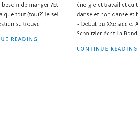
 besoin de manger ?Et
énergie et travail et cul
 que tout (tout?) le sel
danse et non danse et 
estion se trouve
« Début du XXe siècle, 
Schnitzler écrit La Rond
LES
UE READING
ARTISTES
CONTINUE READING
ONT-
IELS
UN
CORPS
?