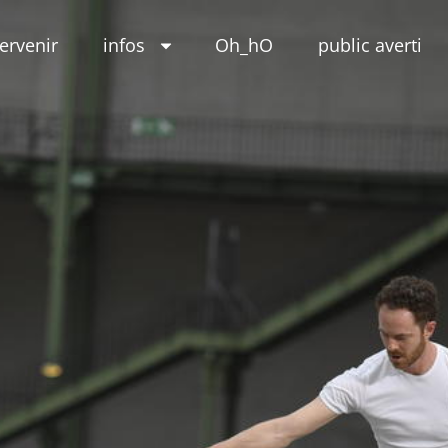
tervenir
infos
Oh_hO
public averti
eur
e(s)