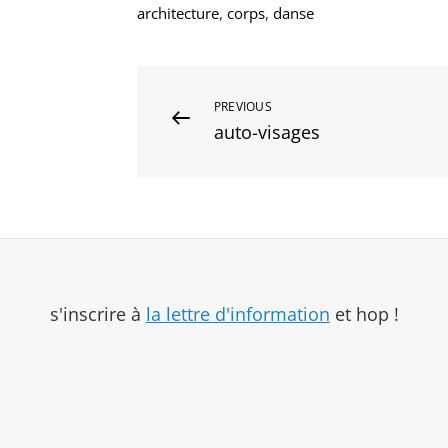
architecture
,
corps
,
danse
Navigation
Previous
PREVIOUS
auto-visages
Post
de
l’article
s'inscrire à
la lettre d'information
et hop !