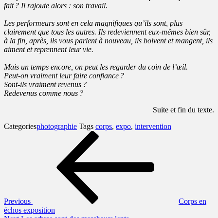
fait ? Il rajoute alors : son travail.
Les performeurs sont en cela magnifiques qu’ils sont, plus
clairement que tous les autres. Ils redeviennent eux-mêmes bien sûr,
à la fin, après, ils vous parlent à nouveau, ils boivent et mangent, ils
aiment et reprennent leur vie.
Mais un temps encore, on peut les regarder du coin de l’œil.
Peut-on vraiment leur faire confiance ?
Sont-ils vraiment revenus ?
Redevenus comme nous ?
Suite et fin du texte.
Categories
photographie
Tags
corps
,
expo
,
intervention
Navigation
Previous
Post
de
l’article
Previous
Corps en
échos exposition