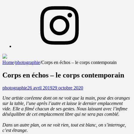
Instagram
Home
/
photographie
/
Corps en échos – le corps contemporain
pauline sauveur
Corps en échos – le corps contemporain
questionner les liens entre corps et espace(s)
photographie
26 avril 2019
29 octobre 2020
Une artiste coréenne dont on ne voit que la main, pose des oranges
sur la table, l’une après l’autre et laisse le dernier emplacement
vide. Elle a filmé chacun de ses gestes. Nous laissant avec l’infime
déséquilibre de cet emplacement libre qui ne sera pas comblé.
Dans un autre plan, on ne voit rien, tout est blanc, on s’interroge,
c’est étrange.