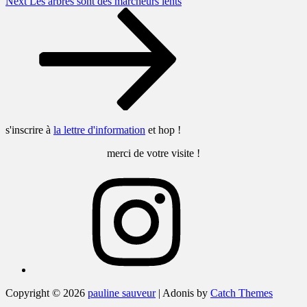
Next
Next
Les arbres sont des marcheurs lents
Post
s'inscrire à
la lettre d'information
et hop !
merci de votre visite !
Instagram
Copyright © 2026
pauline sauveur
|
Adonis by
Catch Themes
Scroll