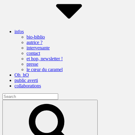
infos
bio-biblio
autrice ?
intervenante
contact
et hop, newsletter !
presse
le cœur du caramel
Oh_hO
public averti
collaborations
Search
for:
Search