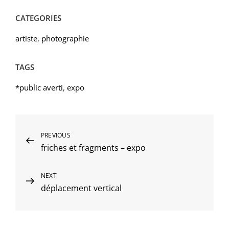
CATEGORIES
artiste
,
photographie
TAGS
*public averti
,
expo
Navigation
Previous
PREVIOUS
friches et fragments – expo
Post
de
l’article
Next
NEXT
déplacement vertical
Post