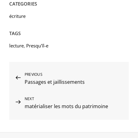
CATEGORIES
écriture
TAGS
lecture
,
Presqu'îl-e
Navigation
Previous
PREVIOUS
Passages et jaillissements
Post
de
l’article
Next
NEXT
matérialiser les mots du patrimoine
Post