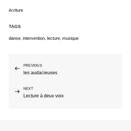
écriture
TAGS
danse
,
intervention
,
lecture
,
musique
Navigation
PREVIOUS
Previous
les audacieuses
Post
de
l’article
NEXT
Next
Lecture à deux voix
Post