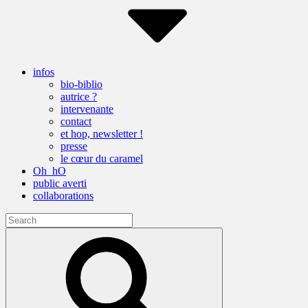
infos
bio-biblio
autrice ?
intervenante
contact
et hop, newsletter !
presse
le cœur du caramel
Oh_hO
public averti
collaborations
Search
for:
Search