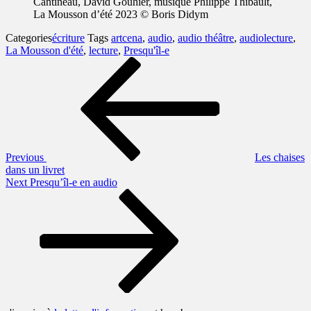
Cantineau, David Gouhier, musique Philippe Thibault,
La Mousson d’été 2023 © Boris Didym
Categories
écriture
Tags
artcena
,
audio
,
audio théâtre
,
audiolecture
,
La Mousson d'été
,
lecture
,
Presqu'îl-e
Navigation
Previous
Post
de
l’article
Previous
Les chaises
dans un livret
Next
Next
Presqu’îl-e en audio
Post