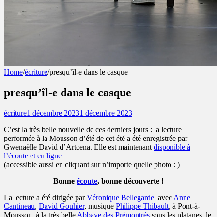
Home
/
écriture
/
presqu’îl-e dans le casque
pauline sauveur
presqu’îl-e dans le casque
questionner les liens entre corps et espace(s)
écriture
1 décembre 2023
1 décembre 2023
C’est la très belle nouvelle de ces derniers jours : la lecture
performée à la Mousson d’été de cet été a été enregistrée par
Gwenaëlle David d’Artcena. Elle est maintenant
disponible à
l’écoute et en ligne
(accessible aussi en cliquant sur n’importe quelle photo : )
Bonne
écoute
, bonne découverte !
La lecture a été dirigée par
Véronique Bellegarde
, avec
Anne
Cantineau
,
David Gouhier
, musique
Philippe Thibault
, à Pont-à-
Mousson, à la très belle
Abbaye des Prémontrés
sous les platanes, le