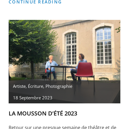
TEMPORAIREMENT
CONTINUE READING
CONTEMPORAIN,
PRESQU’ÎL-
E
Artiste
,
Écriture
,
Photographie
18 Septembre 2023
LA MOUSSON D’ÉTÉ 2023
Retour sur une presque semaine de théâtre et de