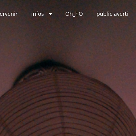
tervenir
infos
Oh_hO
public averti
eur
e(s)